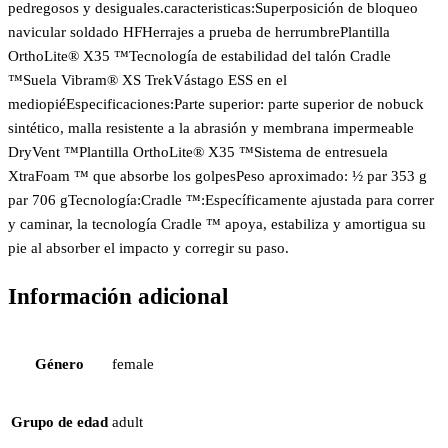
pedregosos y desiguales.caracteristicas:Superposición de bloqueo
navicular soldado HFHerrajes a prueba de herrumbrePlantilla
OrthoLite® X35 ™Tecnología de estabilidad del talón Cradle
™Suela Vibram® XS TrekVástago ESS en el
mediopiéEspecificaciones:Parte superior: parte superior de nobuck
sintético, malla resistente a la abrasión y membrana impermeable
DryVent ™Plantilla OrthoLite® X35 ™Sistema de entresuela
XtraFoam ™ que absorbe los golpesPeso aproximado: ½ par 353 g
par 706 gTecnología:Cradle ™:Específicamente ajustada para correr
y caminar, la tecnología Cradle ™ apoya, estabiliza y amortigua su
pie al absorber el impacto y corregir su paso.
Información adicional
Género
female
Grupo de edad
adult