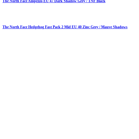
The North Face Ampezzo EU 47 Dark Shadow Grey / TNF Black
The North Face Hedgehog Fast Pack 2 Mid EU 40 Zinc Grey / Mauve Shadows