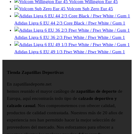
Volcom Willington Eur 45
Volcom Sub Zero Eur 45
Adidas Ligra 6 EU 44 2/3 Core Black / Ftwr White / Gum 1
Adidas Ligra 6 EU 36 2/3 Ftwr White / Ftwr White / Gum 1
Adidas Ligra 6 EU 49 1/3 Ftwr White / Ftwr White / Gum 1
Tienda Zapatillas Deportivas
En zapatillasdeporte.net
hemos reunido el mayor catálogo de
zapatillas de deporte
de
Europa, aquí encontrarás todo tipo de
calzado deportivo y
calzado casual
. Nos comprometemos con ofrecer calidad,
productos de calidad contrastada. Nuestros más de 20 años de
experiencia nos han permitido hacer la mejor selección de
proveedores del mercado. Nos esforzamos para ofrecer a