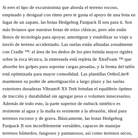
Si eres el tipo de excursionista que aborda el terreno rocoso,
empinado y desigual con ritmo pero te gusta el apoyo de una bota en
lugar de un zapato, las botas Hedgehog Fastpack II son para ti. Son
más livianos que nuestras botas de erizo clásicas, pero aún están
llenos de tecnología para apoyar, amortiguar y estabilizar su viaje a
través de terreno accidentado. Las suelas están afinadas zonalmente
con Cradle ™: el área de los dedos de los pies brinda mayor rigidez
sobre la roca técnica, la entresuela está repleta de XtraFoam ™ que
absorbe los golpes para soportar cargas pesadas, y la forma del talón
está optimizada para mayor comodidad. Las plantillas OrthoLite®
mantienen su poder de amortiguación a largo plazo y las suelas
exteriores duraderas Vibram® XS Trek brindan el equilibrio óptimo
de tracción y durabilidad sin agregar peso o volumen innecesarios.
Además de todo esto, la parte superior de nubuck sintético es
resistente al agua y la malla es resistente a la abrasión, ideal para
terrenos rocosos y de grava. Básicamente, las botas Hedgehog
Fastpack II son increíblemente versátiles, capaces de manejar
terrenos húmedos, fangosos y pantanosos, así como terrenos secos,