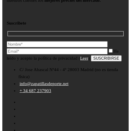
nuestros clientes los
mejores precios del mercado.
Suscribete
He
leído y acepto la política de privacidad (
Leer
).
C/ Jose Abascal Nº44 - 4º 28003 Madrid (no es tienda
física)
info@zapatillasdeporte.net
+ 34 687 237903